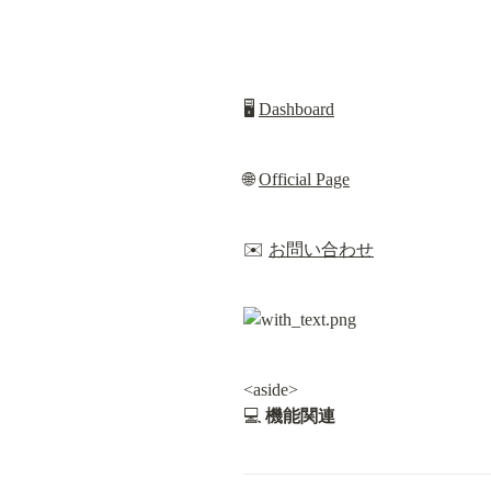
🖥️ 
Dashboard
🌐 
Official Page
✉️ 
お問い合わせ
<aside>

💻 
機能関連