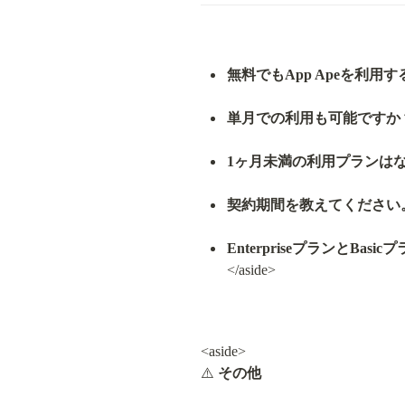
無料でもApp Apeを利用
単月での利用も可能ですか
1ヶ月未満の利用プランは
契約期間を教えてください
EnterpriseプランとB
</aside>
<aside>

⚠️ 
その他