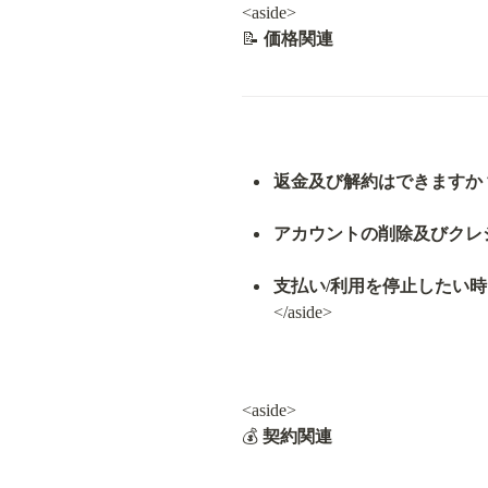
<aside>

📝 
価格関連
返金及び解約はできますか
アカウントの削除及びクレ
支払い/利用を停止したい
</aside>
<aside>

💰 
契約関連